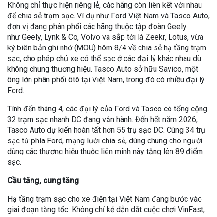
Không chỉ thực hiện riêng lẻ, các hãng còn liên kết với nhau
để chia sẻ trạm sạc. Ví dụ như Ford Việt Nam và Tasco Auto,
đơn vị đang phân phối các hãng thuộc tập đoàn Geely
như Geely, Lynk & Co, Volvo và sắp tới là Zeekr, Lotus, vừa
ký biên bản ghi nhớ (MOU) hôm 8/4 về chia sẻ hạ tầng trạm
sạc, cho phép chủ xe có thể sạc ở các đại lý khác nhau dù
không chung thương hiệu. Tasco Auto sở hữu Savico, một
ông lớn phân phối ôtô tại Việt Nam, trong đó có nhiều đại lý
Ford.
Tính đến tháng 4, các đại lý của Ford và Tasco có tổng cộng
32 trạm sạc nhanh DC đang vận hành. Đến hết năm 2026,
Tasco Auto dự kiến hoàn tất hơn 55 trụ sạc DC. Cùng 34 trụ
sạc từ phía Ford, mạng lưới chia sẻ, dùng chung cho người
dùng các thương hiệu thuộc liên minh này tăng lên 89 điểm
sạc.
Cầu tăng, cung tăng
Hạ tầng trạm sạc cho xe điện tại Việt Nam đang bước vào
giai đoạn tăng tốc. Không chỉ kẻ dẫn dắt cuộc chơi VinFast,