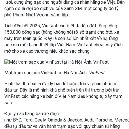
lưới, cung ứng sạc cho người dùng cá nhân hãng xe Việt. Bên
cạnh đó là đội xe dịch vụ của Xanh SM, một công ty do tỷ
phú Phạm Nhật Vượng sáng lập.
Tính đến hết 2025, VinFast cho biết đã lắp đặt tổng cộng
150.000 cổng sạc (hãng không nói rõ số trạm) cho ôtô, xe
máy trên toàn quốc. Đây là con số lớn nhất xét về hạ tầng
sạc mà một hãng thiết lập Việt Nam. VinFast chưa có ý định
mở cho xe các thương hiệu khác sạc chung.
Một trạm sạc của VinFast tại Hà Nội. Ảnh:
VinFast
Hình thái thứ hai là đại lý bán lẻ hoặc đơn vị phân phối tự
đầu tư. Đây là mô hình khá phổ biến trên thị trường bởi trừ
VinFast, các hãng xe bán ở Việt Nam đều không tự xây trạm
sạc.
Đại lý các hãng bán xe điện
như BYD, Ford, Geely, Omoda & Jaecoo, Audi, Porsche, Merce
đều tự đầu tư và vận hành trạm sạc với quy chuẩn từ hãng