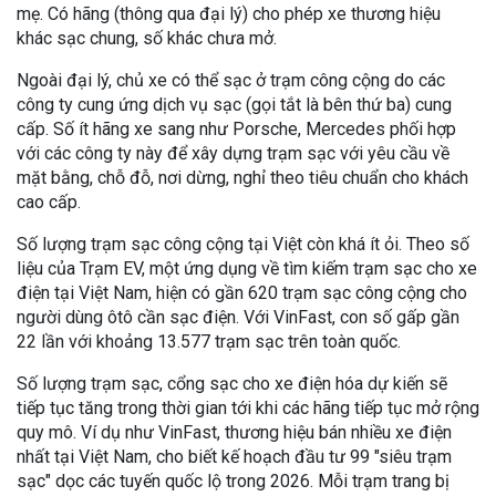
mẹ. Có hãng (thông qua đại lý) cho phép xe thương hiệu
khác sạc chung, số khác chưa mở.
Ngoài đại lý, chủ xe có thể sạc ở trạm công cộng do các
công ty cung ứng dịch vụ sạc (gọi tắt là bên thứ ba) cung
cấp. Số ít hãng xe sang như Porsche, Mercedes phối hợp
với các công ty này để xây dựng trạm sạc với yêu cầu về
mặt bằng, chỗ đỗ, nơi dừng, nghỉ theo tiêu chuẩn cho khách
cao cấp.
Số lượng trạm sạc công cộng tại Việt còn khá ít ỏi. Theo số
liệu của Trạm EV, một ứng dụng về tìm kiếm trạm sạc cho xe
điện tại Việt Nam, hiện có gần 620 trạm sạc công cộng cho
người dùng ôtô cần sạc điện. Với VinFast, con số gấp gần
22 lần với khoảng 13.577 trạm sạc trên toàn quốc.
Số lượng trạm sạc, cổng sạc cho xe điện hóa dự kiến sẽ
tiếp tục tăng trong thời gian tới khi các hãng tiếp tục mở rộng
quy mô. Ví dụ như VinFast, thương hiệu bán nhiều xe điện
nhất tại Việt Nam, cho biết kế hoạch đầu tư 99 "siêu trạm
sạc" dọc các tuyến quốc lộ trong 2026. Mỗi trạm trang bị