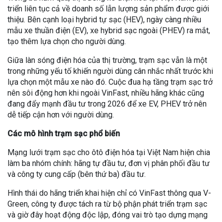
triển liên tục cả về doanh số lẫn lượng sản phẩm được giới
thiệu. Bên cạnh loại hybrid tự sạc (HEV), ngày càng nhiều
mẫu xe thuần điện (EV), xe hybrid sạc ngoài (PHEV) ra mắt,
tạo thêm lựa chọn cho người dùng.
Giữa làn sóng điện hóa của thị trường, trạm sạc vẫn là một
trong những yếu tố khiến người dùng cân nhắc nhất trước khi
lựa chọn một mẫu xe nào đó. Cuộc đua hạ tầng trạm sạc trở
nên sôi động hơn khi ngoài VinFast, nhiều hãng khác cũng
đang đẩy mạnh đầu tư trong 2026 để xe EV, PHEV trở nên
dễ tiếp cận hơn với người dùng.
Các mô hình trạm sạc phổ biến
Mạng lưới trạm sạc cho ôtô điện hóa tại Việt Nam hiện chia
làm ba nhóm chính: hãng tự đầu tư, đơn vị phân phối đầu tư
và công ty cung cấp (bên thứ ba) đầu tư.
Hình thái do hãng triển khai hiện chỉ có VinFast thông qua V-
Green, công ty được tách ra từ bộ phận phát triển trạm sạc
và giờ đây hoạt động độc lập, đóng vai trò tạo dựng mạng