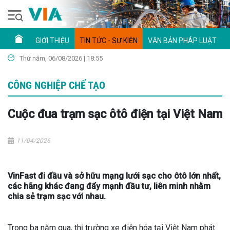
GIỚI THIỆU
TIN TỨC - SỰ KIỆN
VĂN BẢN PHÁP LUẬT
Thứ năm, 06/08/2026 | 18:55
CÔNG NGHIỆP CHẾ TẠO
Cuộc đua trạm sạc ôtô điện tại Việt Nam
11/04/2026
VinFast đi đầu và sở hữu mạng lưới sạc cho ôtô lớn nhất,
các hãng khác đang đẩy mạnh đầu tư, liên minh nhằm
chia sẻ trạm sạc với nhau.
Trong ba năm qua, thị trường xe điện hóa tại Việt Nam phát