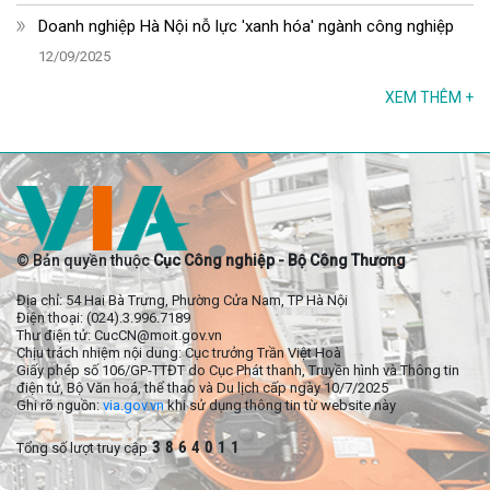
Doanh nghiệp Hà Nội nỗ lực 'xanh hóa' ngành công nghiệp
12/09/2025
XEM THÊM
+
© Bản quyền thuộc
Cục Công nghiệp - Bộ Công Thương
Địa chỉ: 54 Hai Bà Trưng, Phường Cửa Nam, TP Hà Nội
Điện thoại: (024).3.996.7189
Thư điện tử: CucCN@moit.gov.vn
Chịu trách nhiệm nội dung: Cục trưởng Trần Việt Hoà
Giấy phép số 106/GP-TTĐT do Cục Phát thanh, Truyền hình và Thông tin
điện tử, Bộ Văn hoá, thể thao và Du lịch cấp ngày 10/7/2025
Ghi rõ nguồn:
via.gov.vn
khi sử dụng thông tin từ website này
3
8
6
4
0
1
1
Tổng số lượt truy cập