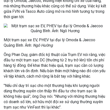
đại lý Omoda, Jaecoo, Wuling hiện không chỉ xe của hãng,
mà những thương hiệu khác cũng có thể sử dụng. Việc ký kết
giữa FVN và Tasco Auto cũng mở ra mô hình tương tự trong
thời gian tới.
Một trạm sạc xe EV, PHEV tại đại lý Omoda & Jaecoo
Quảng Bình. Ảnh:
Ngô Hường
Ông Phan Duy, giám đốc kỹ thuật của Trạm EV nói rằng, việc
đầu tư một trạm sạc DC (thường từ 2 trụ trở lên) tốn chi phí
hàng tỷ đồng. Để khai thác hiệu quả, trạm sạc cần có lượng
khách lớn và ổn định. Nếu bản thân một hãng nào đó còn yếu
về tệp khách, cách mở rộng là bắt tay với hãng khác.
"Nếu chỉ duy trì sạc cho một thương hiệu khi lượng người
dùng thường xuyên còn thấp thì đầu tư cho trạm sạc là
không hiệu quả", ông Duy nói. "Nhưng với những thương hiệu
có doanh số lớn, sở hữu một đội xe sử dụng thường xuyên
trạm sạc như VinFast thì lại khác".