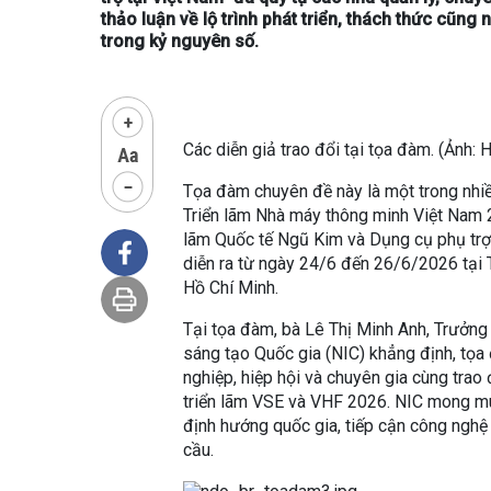
thảo luận về lộ trình phát triển, thách thức cũn
trong kỷ nguyên số.
Các diễn giả trao đổi tại tọa đàm. (Ảnh: 
Tọa đàm chuyên đề này là một trong nhiề
Triển lãm Nhà máy thông minh Việt Nam 
lãm Quốc tế Ngũ Kim và Dụng cụ phụ trợ
diễn ra từ ngày 24/6 đến 26/6/2026 tại 
Hồ Chí Minh.
Tại tọa đàm, bà Lê Thị Minh Anh, Trưởng 
sáng tạo Quốc gia (NIC) khẳng định, tọa
nghiệp, hiệp hội và chuyên gia cùng trao 
triển lãm VSE và VHF 2026. NIC mong mu
định hướng quốc gia, tiếp cận công nghệ t
cầu.