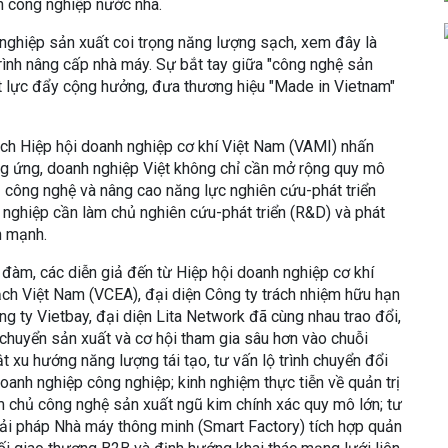
n công nghiệp nước nhà.
nghiệp sản xuất coi trọng năng lượng sạch, xem đây là
 trình nâng cấp nhà máy. Sự bắt tay giữa "công nghệ sản
t lực đẩy cộng hưởng, đưa thương hiệu "Made in Vietnam"
ch Hiệp hội doanh nghiệp cơ khí Việt Nam (VAMI) nhấn
ung ứng, doanh nghiệp Việt không chỉ cần mở rộng quy mô
 công nghệ và nâng cao năng lực nghiên cứu-phát triển
ng nghiệp cần làm chủ nghiên cứu-phát triển (R&D) và phát
n mạnh.
 đàm, các diễn giả đến từ Hiệp hội doanh nghiệp cơ khí
ch Việt Nam (VCEA), đại diện Công ty trách nhiệm hữu hạn
g ty Vietbay, đại diện Lita Network đã cùng nhau trao đổi,
 chuyển sản xuất và cơ hội tham gia sâu hơn vào chuỗi
 xu hướng năng lượng tái tạo, tư vấn lộ trình chuyển đổi
doanh nghiệp công nghiệp; kinh nghiệm thực tiễn về quản trị
àm chủ công nghệ sản xuất ngũ kim chính xác quy mô lớn; tư
 giải pháp Nhà máy thông minh (Smart Factory) tích hợp quản