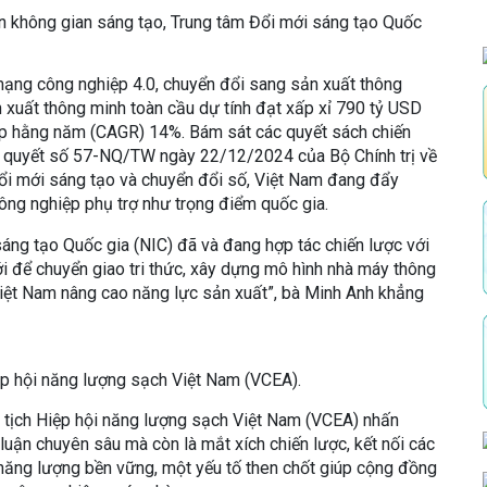
ển không gian sáng tạo, Trung tâm Đổi mới sáng tạo Quốc
mạng công nghiệp 4.0, chuyển đổi sang sản xuất thông
n xuất thông minh toàn cầu dự tính đạt xấp xỉ 790 tỷ USD
ép hằng năm (CAGR) 14%. Bám sát các quyết sách chiến
ị quyết số 57-NQ/TW ngày 22/12/2024 của Bộ Chính trị về
đổi mới sáng tạo và chuyển đổi số, Việt Nam đang đẩy
ông nghiệp phụ trợ như trọng điểm quốc gia.
 sáng tạo Quốc gia (NIC) đã và đang hợp tác chiến lược với
i để chuyển giao tri thức, xây dựng mô hình nhà máy thông
Việt Nam nâng cao năng lực sản xuất”, bà Minh Anh khẳng
p hội năng lượng sạch Việt Nam (VCEA).
 tịch Hiệp hội năng lượng sạch Việt Nam (VCEA) nhấn
luận chuyên sâu mà còn là mắt xích chiến lược, kết nối các
 năng lượng bền vững, một yếu tố then chốt giúp cộng đồng