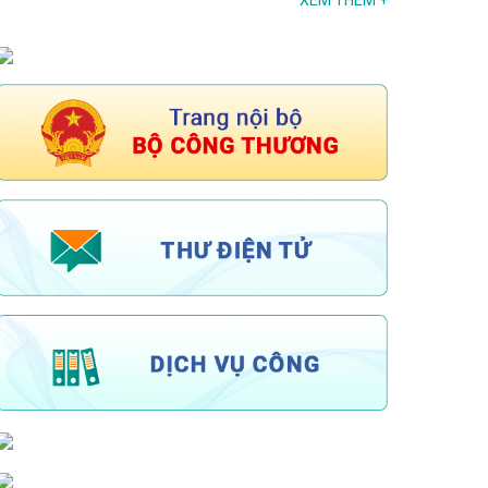
XEM THÊM
+