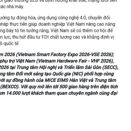
 nối giao thương B2B và định hướng khai thác mạng lưới liên
các nhà máy.
 hướng tự động hóa, ứng dụng công nghệ 4.0, chuyển đổi
i pháp thực tiễn giúp doanh nghiệp Việt Nam nâng cao năng
cũng bày tỏ tin tưởng rằng, Việt Nam sẽ có thêm cơ hội để
n lực, thu hút đầu tư FDI chất lượng cao và khẳng định vị
ồ quốc tế.
m 2026 (Vietnam Smart Factory Expo 2026-VSE 2026);
phụ trợ Việt Nam (Vietnam Hardware Fair - VHF 2026),
2026 tại Trung tâm Hội nghị và Triển lãm Sài Gòn (SECC),
ng tâm Đổi mới sáng tạo Quốc gia (NIC) phối hợp cùng
, với sự đồng hành của MICE EIMS Hàn Việt và Trung tâm
(BEXCO). Với quy mô lên tới 500 gian hàng trên diện tích
t hơn 14.000 lượt khách tham quan chuyên ngành cùng đại