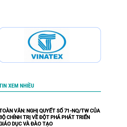
TIN XEM NHIỀU
TOÀN VĂN: NGHỊ QUYẾT SỐ 71-NQ/TW CỦA
BỘ CHÍNH TRỊ VỀ ĐỘT PHÁ PHÁT TRIỂN
GIÁO DỤC VÀ ĐÀO TẠO