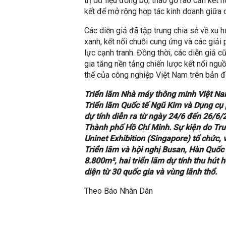
trị dữ liệu đồng bộ; tháo gỡ rào cản kết
kết để mở rộng hợp tác kinh doanh giữa 
Các diễn giả đã tập trung chia sẻ về xu
xanh, kết nối chuỗi cung ứng và các giả
lực cạnh tranh. Đồng thời, các diễn giả 
gia tăng nền tảng chiến lược kết nối nguồ
thế của công nghiệp Việt Nam trên bản đ
Triển lãm Nhà máy thông minh Việt Na
Triển lãm Quốc tế Ngũ Kim và Dụng cụ 
dự tính diễn ra từ ngày 24/6 đến 26/6/
Thành phố Hồ Chí Minh. Sự kiện do Tru
Uninet Exhibition (Singapore) tổ chức
Triển lãm và hội nghị Busan, Hàn Quốc 
8.800m², hai triển lãm dự tính thu hú
diện từ 30 quốc gia và vùng lãnh thổ.
Theo Báo Nhân Dân