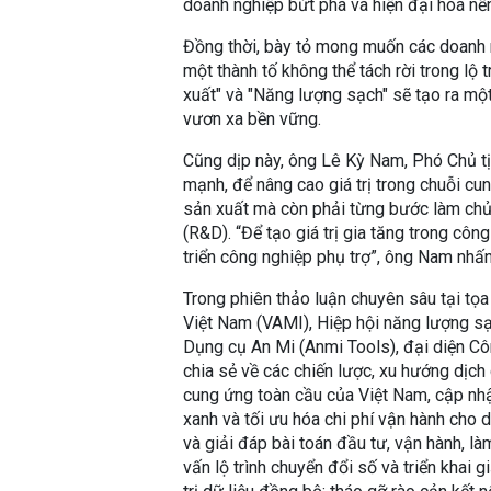
doanh nghiệp bứt phá và hiện đại hóa nề
Đồng thời, bày tỏ mong muốn các doanh 
một thành tố không thể tách rời trong lộ
xuất" và "Năng lượng sạch" sẽ tạo ra mộ
vươn xa bền vững.
Cũng dịp này, ông Lê Kỳ Nam, Phó Chủ tị
mạnh, để nâng cao giá trị trong chuỗi c
sản xuất mà còn phải từng bước làm chủ
(R&D). “Để tạo giá trị gia tăng trong cô
triển công nghiệp phụ trợ”, ông Nam nhấ
Trong phiên thảo luận chuyên sâu tại tọa
Việt Nam (VAMI), Hiệp hội năng lượng sạ
Dụng cụ An Mi (Anmi Tools), đại diện Côn
chia sẻ về các chiến lược, xu hướng dịch
cung ứng toàn cầu của Việt Nam, cập nhật
xanh và tối ưu hóa chi phí vận hành cho 
và giải đáp bài toán đầu tư, vận hành, l
vấn lộ trình chuyển đổi số và triển khai