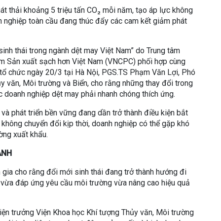
t thải khoảng 5 triệu tấn CO₂ mỗi năm, tạo áp lực không
h nghiệp toàn cầu đang thúc đẩy các cam kết giảm phát
 sinh thái trong ngành dệt may Việt Nam” do Trung tâm
âm Sản xuất sạch hơn Việt Nam (VNCPC) phối hợp cùng
tổ chức ngày 20/3 tại Hà Nội, PGS.TS Phạm Văn Lợi, Phó
y văn, Môi trường và Biển, cho rằng những thay đổi trong
c doanh nghiệp dệt may phải nhanh chóng thích ứng.
và phát triển bền vững đang dần trở thành điều kiện bắt
 không chuyển đổi kịp thời, doanh nghiệp có thể gặp khó
ường xuất khẩu.
ANH
gia cho rằng đổi mới sinh thái đang trở thành hướng đi
 vừa đáp ứng yêu cầu môi trường vừa nâng cao hiệu quả
ện trưởng Viện Khoa học Khí tượng Thủy văn, Môi trường