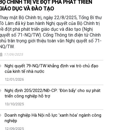
BỘ CHÍNH TRỊ VỀ ĐỘT PHÁ PHÁT TRIỂN
GIÁO DỤC VÀ ĐÀO TẠO
Thay mặt Bộ Chính trị, ngày 22/8/2025, Tổng Bí thư
Tô Lâm đã ký ban hành Nghị quyết của Bộ Chính trị
về đột phá phát triển giáo dục và đào tạo (Nghị
quyết số 71-NQ/TW). Cổng Thông tin điện tử Chính
phủ trân trọng giới thiệu toàn văn Nghị quyết số 71-
NQ/TW.
17/09/2025
Nghị quyết 79-NQ/TW khẳng định vai trò chủ đạo
của kinh tế nhà nước
12/01/2026
Nghị định 205/2022/NĐ-CP: 'Đòn bẩy' cho sự phát
triển công nghiệp hỗ trợ
13/10/2025
Doanh nghiệp Hà Nội nỗ lực 'xanh hóa' ngành công
nghiệp
12/09/2025