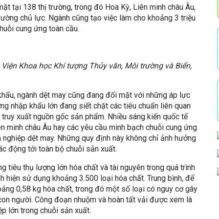
t tại 138 thị trường, trong đó Hoa Kỳ, Liên minh châu Âu,
rường chủ lực. Ngành cũng tạo việc làm cho khoảng 3 triệu
chuỗi cung ứng toàn cầu.
Viện Khoa học Khí tượng Thủy văn, Môi trường và Biển,
 khẩu, ngành dệt may cũng đang đối mặt với những áp lực
ờng nhập khẩu lớn đang siết chặt các tiêu chuẩn liên quan
à truy xuất nguồn gốc sản phẩm. Nhiều sáng kiến quốc tế
ên minh châu Âu hay các yêu cầu minh bạch chuỗi cung ứng
h nghiệp dệt may. Những quy định này không chỉ ảnh hưởng
ác động tới toàn bộ chuỗi sản xuất.
g tiêu thụ lượng lớn hóa chất và tài nguyên trong quá trình
h hiện sử dụng khoảng 3.500 loại hóa chất. Trung bình, để
ảng 0,58 kg hóa chất, trong đó một số loại có nguy cơ gây
con người. Công đoạn nhuộm và hoàn tất vải được xem là
p lớn trong chuỗi sản xuất.