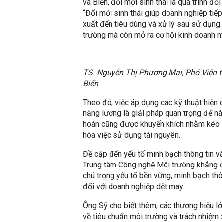
và Biển, đổi mới sinh thái là quá trình đ
“Đổi mới sinh thái giúp doanh nghiệp tiế
xuất đến tiêu dùng và xử lý sau sử dụng
trường mà còn mở ra cơ hội kinh doanh mớ
TS. Nguyễn Thị Phương Mai, Phó Viện t
Biển
Theo đó, việc áp dụng các kỹ thuật hiện 
năng lượng là giải pháp quan trọng để nâ
hoàn cũng được khuyến khích nhằm kéo dà
hóa việc sử dụng tài nguyên.
Đề cập đến yếu tố minh bạch thông tin v
Trung tâm Công nghệ Môi trường khẳng đ
chú trọng yếu tố bền vững, minh bạch thô
đối với doanh nghiệp dệt may.
Ông Sỹ cho biết thêm, các thương hiệu lớn
về tiêu chuẩn môi trường và trách nhiệm