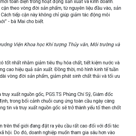
ổi mới toàn diện trong hoạt động sản xuất và kinh doanh.
p cận theo vòng đời sản phẩm, từ nguyên liệu đầu vào, sản
. Cách tiếp cận này không chỉ giúp giảm tác động môi
i” - bà Mai cho biết.
rưởng Viện Khoa học Khí tượng Thủy văn, Môi trường và
có tốt nhất nhằm giảm tiêu thụ hóa chất, tiết kiệm nước và
ng cao hiệu quả sản xuất. Đồng thời, mô hình kinh tế tuần
i vòng đời sản phẩm, giảm phát sinh chất thải và tối ưu
à truy xuất nguồn gốc, PGS.TS Phùng Chí Sỹ, Giám đốc
ịnh, trong bối cảnh chuỗi cung ứng toàn cầu ngày càng
ng tin và truy xuất nguồn gốc sẽ trở thành yếu tố then chốt
 trên thế giới đang đặt ra yêu cầu rất cao đối với đối tác
 xã hội. Do đó, doanh nghiệp muốn tham gia sâu hơn vào