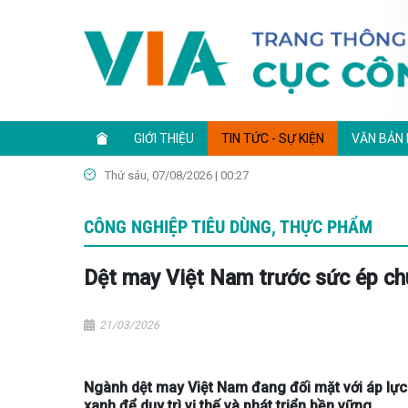
GIỚI THIỆU
TIN TỨC - SỰ KIỆN
VĂN BẢN
Thứ sáu, 07/08/2026 | 00:27
CÔNG NGHIỆP TIÊU DÙNG, THỰC PHẨM
Dệt may Việt Nam trước sức ép ch
21/03/2026
Ngành dệt may Việt Nam đang đối mặt với áp lực 
xanh để duy trì vị thế và phát triển bền vững...