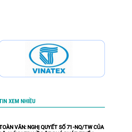
TIN XEM NHIỀU
TOÀN VĂN: NGHỊ QUYẾT SỐ 71-NQ/TW CỦA