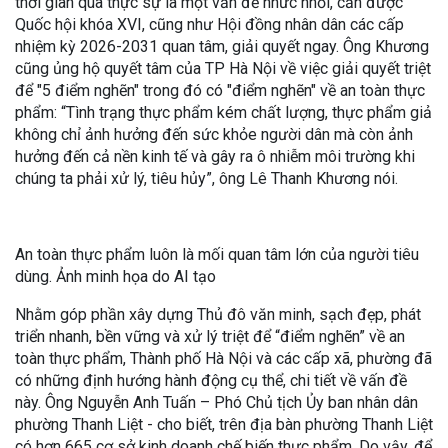
thời gian qua thực sự là một vấn đề nhức nhối, cần được
Quốc hội khóa XVI, cũng như Hội đồng nhân dân các cấp
nhiệm kỳ 2026-2031 quan tâm, giải quyết ngay. Ông Khương
cũng ủng hộ quyết tâm của TP Hà Nội về việc giải quyết triệt
để "5 điểm nghẽn" trong đó có "điểm nghẽn" về an toàn thực
phẩm: “Tình trạng thực phẩm kém chất lượng, thực phẩm giả
không chỉ ảnh hưởng đến sức khỏe người dân mà còn ảnh
hưởng đến cả nền kinh tế và gây ra ô nhiễm môi trường khi
chúng ta phải xử lý, tiêu hủy”, ông Lê Thanh Khương nói.
An toàn thực phẩm luôn là mối quan tâm lớn của người tiêu
dùng. Ảnh minh họa do AI tạo
Nhằm góp phần xây dựng Thủ đô văn minh, sạch đẹp, phát
triển nhanh, bền vững và xử lý triệt để “điểm nghẽn” về an
toàn thực phẩm, Thành phố Hà Nội và các cấp xã, phường đã
có những định hướng hành động cụ thể, chi tiết về vấn đề
này. Ông Nguyễn Anh Tuấn – Phó Chủ tịch Ủy ban nhân dân
phường Thanh Liệt - cho biết, trên địa bàn phường Thanh Liệt
có hơn 665 cơ sở kinh doanh chế biến thực phẩm. Do vậy, để