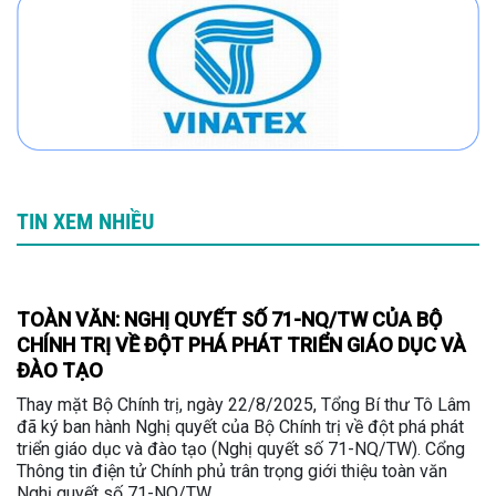
TIN XEM NHIỀU
TOÀN VĂN: NGHỊ QUYẾT SỐ 71-NQ/TW CỦA BỘ
CHÍNH TRỊ VỀ ĐỘT PHÁ PHÁT TRIỂN GIÁO DỤC VÀ
ĐÀO TẠO
Thay mặt Bộ Chính trị, ngày 22/8/2025, Tổng Bí thư Tô Lâm
đã ký ban hành Nghị quyết của Bộ Chính trị về đột phá phát
triển giáo dục và đào tạo (Nghị quyết số 71-NQ/TW). Cổng
Thông tin điện tử Chính phủ trân trọng giới thiệu toàn văn
Nghị quyết số 71-NQ/TW.