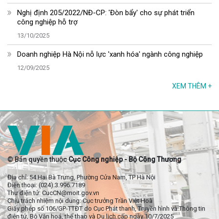
Nghị định 205/2022/NĐ-CP: 'Đòn bẩy' cho sự phát triển
công nghiệp hỗ trợ
13/10/2025
Doanh nghiệp Hà Nội nỗ lực 'xanh hóa' ngành công nghiệp
12/09/2025
XEM THÊM
+
© Bản quyền thuộc
Cục Công nghiệp - Bộ Công Thương
Địa chỉ: 54 Hai Bà Trưng, Phường Cửa Nam, TP Hà Nội
Điện thoại: (024).3.996.7189
Thư điện tử: CucCN@moit.gov.vn
Chịu trách nhiệm nội dung: Cục trưởng Trần Việt Hoà
Giấy phép số 106/GP-TTĐT do Cục Phát thanh, Truyền hình và Thông tin
điện tử, Bộ Văn hoá, thể thao và Du lịch cấp ngày 10/7/2025