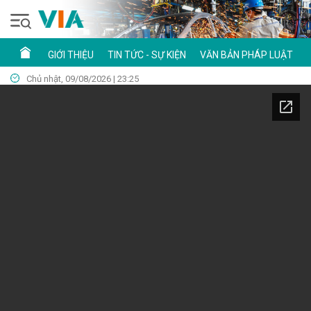
GIỚI THIỆU
TIN TỨC - SỰ KIỆN
VĂN BẢN PHÁP LUẬT
Chủ nhật, 09/08/2026 | 23:25