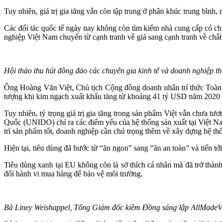
Tuy nhiên, giá trị gia tăng vẫn còn tập trung ở phân khúc trung bình,
Các đối tác quốc tế ngày nay không còn tìm kiếm nhà cung cấp có chi
nghiệp Việt Nam chuyển từ cạnh tranh về giá sang cạnh tranh về chất l
Hội thảo thu hút đông đảo các chuyên gia kinh tế và doanh nghiệp t
Ông Hoàng Văn Việt, Chủ tịch Cộng đồng doanh nhân trí thức Toàn 
tượng khi kim ngạch xuất khẩu tăng từ khoảng 41 tỷ USD năm 2020 
Tuy nhiên, tỷ trọng giá trị gia tăng trong sản phẩm Việt vẫn chưa 
Quốc (UNIDO) chỉ ra các điểm yếu của hệ thống sản xuất tại Việt Nam
trì sản phẩm tốt, doanh nghiệp cần chú trọng thêm về xây dựng hệ th
Hiện tại, tiêu dùng đã bước từ “ăn ngon” sang “ăn an toàn” và tiến tới
Tiêu dùng xanh tại EU không còn là sở thích cá nhân mà đã trở thà
đổi hành vi mua hàng để bảo vệ môi trường.
Bà Liney Weishappel, Tổng Giám đốc kiêm Đồng sáng lập AllMadeViet