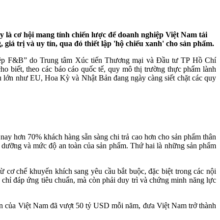
y là cơ hội mang tính chiến lược để doanh nghiệp Việt Nam tái
 giá trị và uy tín, qua đó thiết lập 'hộ chiếu xanh' cho sản phẩm.
ghiệp F&B” do Trung tâm Xúc tiến Thương mại và Đầu tư TP Hồ Chí
biết, theo các báo cáo quốc tế, quy mô thị trường thực phẩm lành
ẩu lớn như EU, Hoa Kỳ và Nhật Bản đang ngày càng siết chặt các quy
ện nay hơn 70% khách hàng sẵn sàng chi trả cao hơn cho sản phẩm thân
nh dưỡng và mức độ an toàn của sản phẩm. Thứ hai là những sản phẩm
từ cơ chế khuyến khích sang yêu cầu bắt buộc, đặc biệt trong các nội
 chỉ đáp ứng tiêu chuẩn, mà còn phải duy trì và chứng minh năng lực
y sản của Việt Nam đã vượt 50 tỷ USD mỗi năm, đưa Việt Nam trở thành