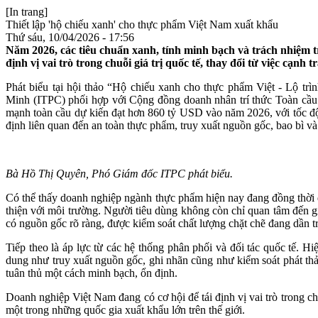
[In trang]
Thiết lập 'hộ chiếu xanh' cho thực phẩm Việt Nam xuất khẩu
Thứ sáu, 10/04/2026 - 17:56
Năm 2026, các tiêu chuẩn xanh, tính minh bạch và trách nhiệm tr
định vị vai trò trong chuỗi giá trị quốc tế, thay đổi từ việc cạnh
Phát biểu tại hội thảo “Hộ chiếu xanh cho thực phẩm Việt - Lộ 
Minh (ITPC) phối hợp với Cộng đồng doanh nhân trí thức Toàn cầu
mạnh toàn cầu dự kiến đạt hơn 860 tỷ USD vào năm 2026, với tốc độ
định liên quan đến an toàn thực phẩm, truy xuất nguồn gốc, bao bì và
Bà Hồ Thị Quyên, Phó Giám đốc ITPC phát biểu.
Có thể thấy doanh nghiệp ngành thực phẩm hiện nay đang đồng thời đố
thiện với môi trường. Người tiêu dùng không còn chỉ quan tâm đến 
có nguồn gốc rõ ràng, được kiểm soát chất lượng chặt chẽ đang dần trở
Tiếp theo là áp lực từ các hệ thống phân phối và đối tác quốc tế. H
dung như truy xuất nguồn gốc, ghi nhãn cũng như kiểm soát phát thả
tuân thủ một cách minh bạch, ổn định.
Doanh nghiệp Việt Nam đang có cơ hội để tái định vị vai trò trong c
một trong những quốc gia xuất khẩu lớn trên thế giới.