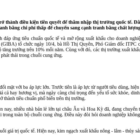
ở thành điều kiện tiên quyết để thâm nhập thị trường quốc tế. Đâ
 tranh bằng chi phí thấp để chuyển sang cạnh tranh bằng chất lượng,
trình đáp ứng tiêu chuẩn quốc tế và mở rộng xuất khẩu cho doanh n
 (GIBA) tổ chức ngày 10/4, bà Hồ Thị Quyên, Phó Giám đốc ITPC cho 
 tăng trưởng trên 10% mỗi năm. Cùng với đó, các thị trường xuất kh
 phát thải trong chuỗi cung ứng.
i mặt với ba áp lực lớn. Trước tiên là áp lực từ người tiêu dùng, hi
giá cả hay hương vị, mà ngày càng chú trọng đến yếu tố sức khỏe, di
 thành tiêu chuẩn phổ biến trên thị trường.
iện nay, nhiều nhà bán lẻ lớn tại châu Âu và Hoa Kỳ đã, đang chuyển 
i trong toàn bộ chuỗi cung ứng. Điều này đòi hỏi doanh nghiệp không
huỗi giá trị quốc tế. Hiện nay, kim ngạch xuất khẩu nông - lâm - thủ