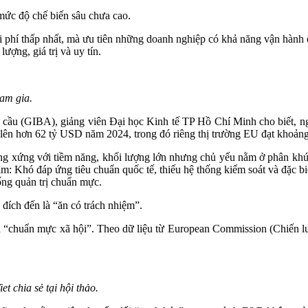
 mức độ chế biến sâu chưa cao.
 phí thấp nhất, mà ưu tiên những doanh nghiệp có khả năng vận hành ổ
ượng, giá trị và uy tín.
ham gia.
cầu (GIBA), giảng viên Đại học Kinh tế TP Hồ Chí Minh cho biết, ng
lên hơn 62 tỷ USD năm 2024, trong đó riêng thị trường EU đạt khoản
tương xứng với tiềm năng, khối lượng lớn nhưng chủ yếu nằm ở phân khú
: Khó đáp ứng tiêu chuẩn quốc tế, thiếu hệ thống kiểm soát và đặc bi
ống quản trị chuẩn mực.
 đích đến là “ăn có trách nhiệm”.
nh “chuẩn mực xã hội”. Theo dữ liệu từ European Commission (Chiến 
 chia sẻ tại hội thảo.