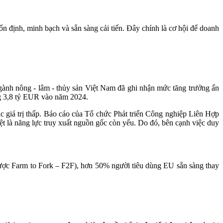
n định, minh bạch và sẵn sàng cải tiến. Đây chính là cơ hội để doanh
ành nông - lâm - thủy sản Việt Nam đã ghi nhận mức tăng trưởng ấn
g 3,8 tỷ EUR vào năm 2024.
c giá trị thấp. Báo cáo của Tổ chức Phát triển Công nghiệp Liên Hợp
ệt là năng lực truy xuất nguồn gốc còn yếu. Do đó, bên cạnh việc duy
lược Farm to Fork – F2F), hơn 50% người tiêu dùng EU sẵn sàng thay