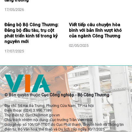
tăng trưởng
17/05/2026
Đảng bộ Bộ Công Thương:
Viết tiếp câu chuyện hòa
Đảng bộ đầu tàu, trụ cột
bình với bản lĩnh vượt khó
phát triển kinh tế trong kỷ
của ngành Công Thương
nguyên mới
02/05/2025
17/07/2025
© Bản quyền thuộc
Cục Công nghiệp - Bộ Công Thương
Địa chỉ: 54 Hai Bà Trưng, Phường Cửa Nam, TP Hà Nội
Điện thoại: (024).3.996.7189
Thư điện tử: CucCN@moit.gov.vn
Chịu trách nhiệm nội dung: Cục trưởng Trần Việt Hoà
Giấy phép số 106/GP-TTĐT do Cục Phát thanh, Truyền hình và Thông tin
điện tử, Bộ Văn hoá, thể thao và Du lịch cấp ngày 10/7/2025